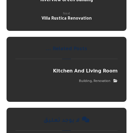
Riverview Green Building
Next
Villa Rustica Renovation
Related Posts ...
Kitchen And Living Room
,
Building
Renovation
لا يوجد تعليق