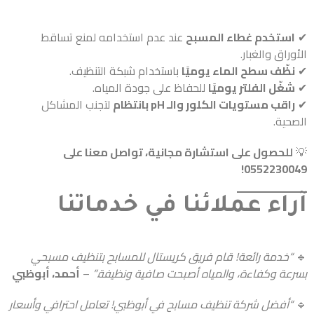
✔
استخدم غطاء المسبح
عند عدم استخدامه لمنع تساقط
الأوراق والغبار.
✔
نظّف سطح الماء يوميًا
باستخدام شبكة التنظيف.
✔
شغّل الفلتر يوميًا
للحفاظ على جودة المياه.
✔
راقب مستويات الكلور والـ pH بانتظام
لتجنب المشاكل
الصحية.
💡
للحصول على استشارة مجانية، تواصل معنا على
0552230049!
آراء عملائنا في خدماتنا
🔹
“خدمة رائعة! قام فريق كريستال للمسابح بتنظيف مسبحي
بسرعة وكفاءة، والمياه أصبحت صافية ونظيفة.”
–
أحمد، أبوظبي
🔹
“أفضل شركة تنظيف مسابح في أبوظبي! تعامل احترافي وأسعار