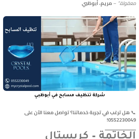
معقولة.”
–
مريم، أبوظبي
شركة تنظيف مسابح في أبوظبي
📞
هل ترغب في تجربة خدماتنا؟ تواصل معنا الآن على
0552230049!
الخاتمة – كريستال