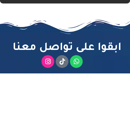
ابقوا على تواصل معنا
رقم الهاتف
+971552230049
بريد إلكتروني
info@mycrystalpool.com