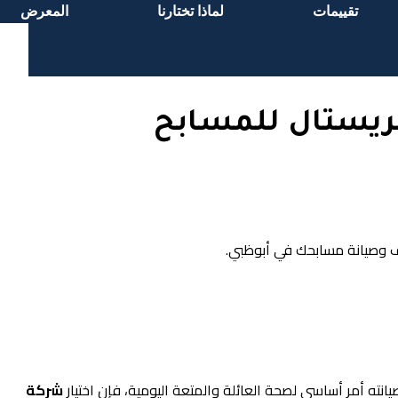
تقييمات
لماذا تختارنا
المعرض
كريستال للمسابح
انته أمر أساسي لصحة العائلة والمتعة اليومية، فإن اختيار
شركة