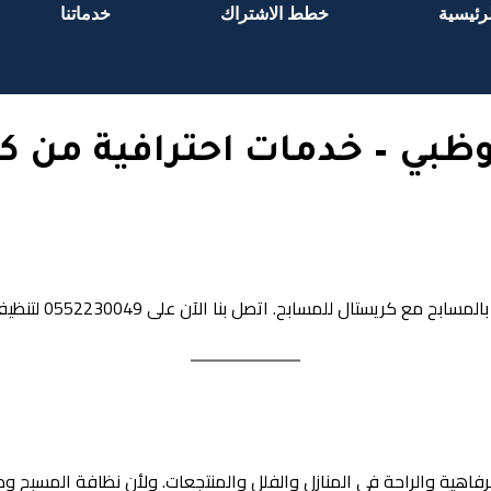
رئيسية
خطط الاشتراك
خدماتنا
بوظبي – خدمات احترافية من 
ح. اتصل بنا الآن على 0552230049 لتنظيف وصيانة مسابحك في أبوظبي.
فاهية والراحة في المنازل والفلل والمنتجعات. ولأن نظافة المسبح وصي