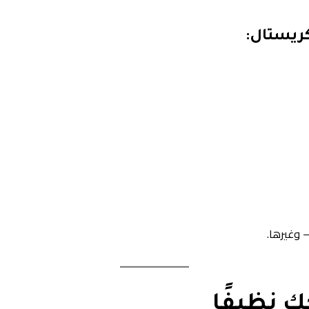
ريستال:
 وغيرها.
 نظيفًا