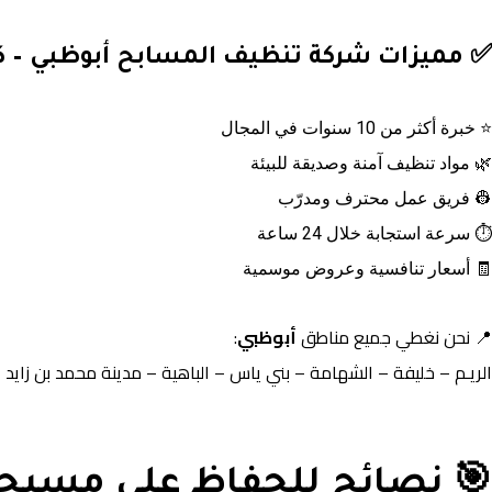
✅ مميزات شركة تنظيف المسابح أبوظبي – ك
⭐ خبرة أكثر من 10 سنوات في المجال
🌿 مواد تنظيف آمنة وصديقة للبيئة
👷 فريق عمل محترف ومدرّب
⏱️ سرعة استجابة خلال 24 ساعة
🧾 أسعار تنافسية وعروض موسمية
📍 نحن نغطي جميع مناطق
أبوظبي
:
الريـم – خليفة – الشهامة – بني ياس – الباهية – مدينة محمد بن زايد –
🎯 نصائح للحفاظ على مسبحك